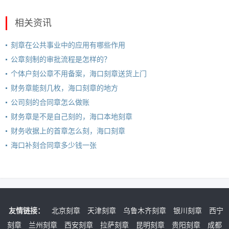
相关资讯
刻章在公共事业中的应用有哪些作用
公章刻制的审批流程是怎样的？
个体户刻公章不用备案，海口刻章送货上门
财务章能刻几枚，海口刻章的地方
公司刻的合同章怎么做账
财务章是不是自己刻的，海口本地刻章
财务收据上的首章怎么刻，海口刻章
海口补刻合同章多少钱一张
友情链接：
北京刻章
天津刻章
乌鲁木齐刻章
银川刻章
西宁
刻章
兰州刻章
西安刻章
拉萨刻章
昆明刻章
贵阳刻章
成都