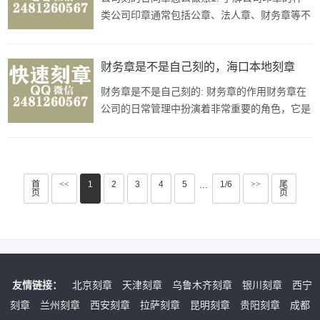
两枚财务章，以备不时之需。3. 注
类公司印章通常包括公章、法人章、财务章等不
同种类。在进行帐务处理时，需要根据公司章程
及相关法规确定使用哪种印章。2. 规范使用公
司印章印章是公司的重要财务工具，必须严格规
财务章是不是自己刻的，海口本地刻章
范使用，避免出现盗用、冒用等情况。只有被授
财务章是不是自己刻的: 财务章的作用财务章在
权人员才能使用公司印章，在使用时
公司的日常管理中扮演着非常重要的角色，它是
用来盖在各种财务文件或者合同上的图章，代表
着公司的法律地位和信誉，确保文件的真实性和
有效性。专业制作财务章的重要性财务章的制作
需要专业的印章公司来完成，因为财务章的规
首
<<
1
2
3
4
5
1/6
>>
尾
···
页
页
格、材质、刻字内容等方面都有严格的
友情链接：
北京刻章
天津刻章
乌鲁木齐刻章
银川刻章
西宁
刻章
兰州刻章
西安刻章
拉萨刻章
昆明刻章
贵阳刻章
成都