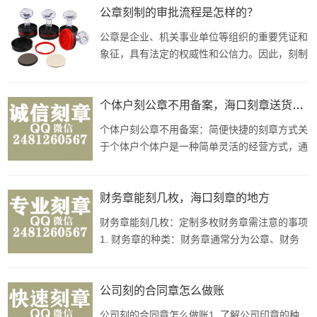
信力政府部门公章是刻章在公共事业中应用最为
公章刻制的审批流程是怎样的？
广泛和典型的案例之一。政府公章代表着政府的
公章是企业、机关事业单位等组织的重要凭证和
权威性和公信力，是政府部门开展工作、发布文
象征，具有法定的权威性和公信力。因此，刻制
件、签
公章需要经过严格的审批流程，以确保其合法
性、规范性和安全性。本文将详细介绍刻制公章
的审批流程，帮助读者了解相关程序和要求。
个体户刻公章不用备案，海口刻章送货上门
一、提交申请首先，申请人需要向所在组织的主
个体户刻公章不用备案：简便快捷的刻章方式关
管部门提交刻制公章的申请。申请中应明确说明
于个体户个体户是一种简单灵活的经营方式，通
刻制公章的
常指个人独资经营的企业形式，不需要注册资
本，经营者以个人名义从事工商业活动。在中
国，个体户经营者通常可以选择不开设公司，以
财务章能刻几枚，海口刻章的地方
个人名义执照为自己的经营活动负责。刻章的重
财务章能刻几枚：定制多枚财务章需注意的事项
要性在中国，无论是公司、企事业单位
1. 财务章的种类：财务章通常分为公章、财务
专用章和发票专用章等。不同类型的财务章用途
不同，需要根据实际需要选择。2. 定制财务章
的数量：定制财务章的数量一般没有严格的限
公司刻的合同章怎么做账
制，根据企业实际需求来定。通常建议至少备有
公司刻的合同章怎么做账1. 了解公司印章的种