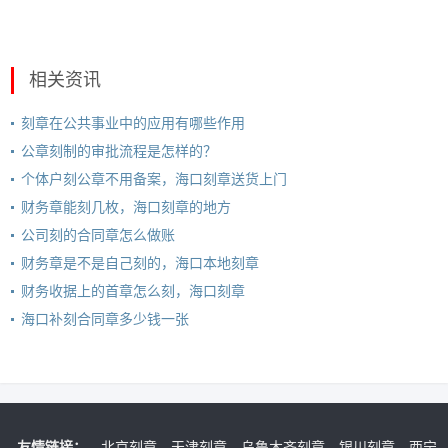
相关资讯
刻章在公共事业中的应用有哪些作用
公章刻制的审批流程是怎样的？
个体户刻公章不用备案，海口刻章送货上门
财务章能刻几枚，海口刻章的地方
公司刻的合同章怎么做账
财务章是不是自己刻的，海口本地刻章
财务收据上的首章怎么刻，海口刻章
海口补刻合同章多少钱一张
友情链接：
北京刻章
天津刻章
乌鲁木齐刻章
银川刻章
西宁